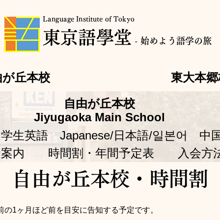
Language Institute of Tokyo
​東京語學堂
- 始めよう語学の旅
由が丘本校
東大本郷
自由が丘本校
Jiyugaoka Main School
中学生英語
Japanese/日本語/일본어
中
金案内
時間割・年間予定表
入会方
自由が丘本校・​時間割
前の1ヶ月ほど前を目安に告知する予定です。