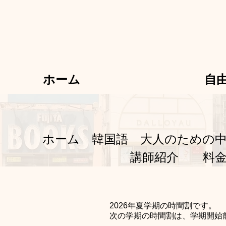
ホーム
自
​ホーム
韓国語
大人のための
講師紹介
​
料
2026年夏学期
の時間割です。
​ 次の学期の時間割は、学期開始