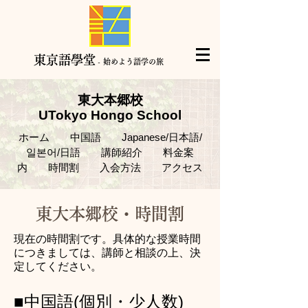
​東京語學堂
- 始めよう語学の旅
東大本郷校
UTokyo Hongo School
ホーム
中国語
Japanese/日本語/
일본어/日語
講師紹介
料金案
内
時間割
入会方法
アクセス
東大本郷校・​時間割
現在の時間割です
。具体的な授業時間
につきましては、講師と相談の上、決
定してください。
​■中国語(個別・少人数)